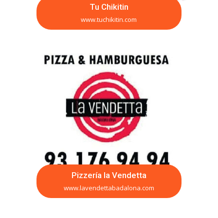
Tu Chikitin
www.tuchikitin.com
Pizzería la Vendetta
www.lavendettabadalona.com