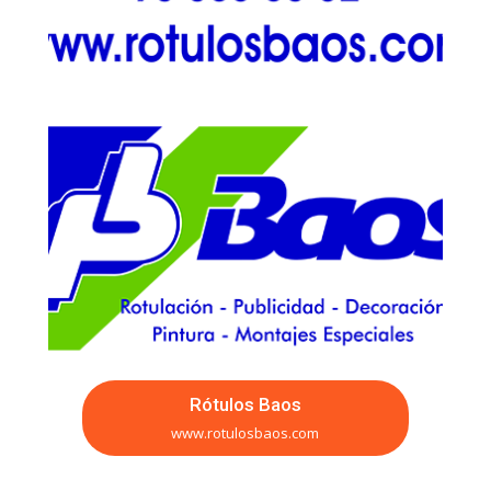
Rótulos Baos
www.rotulosbaos.com