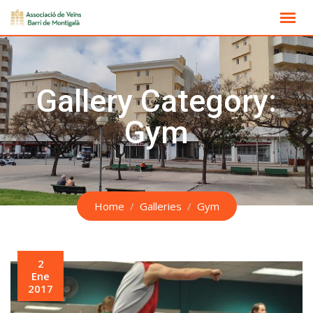
Skip
to
content
Gallery Category:
Gym
Home
Galleries
Gym
2
Ene
2017