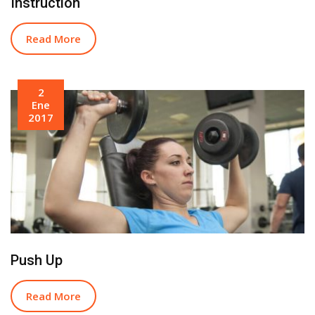
Instruction
Read More
2
Ene
2017
Push Up
Read More